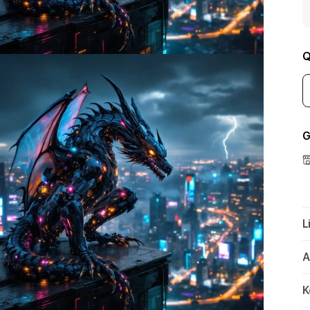
Q
Open
media
5
in
modal
G
L
A
K