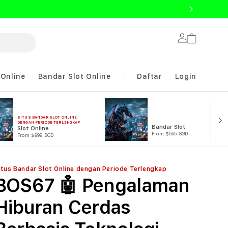
Ak
Log
Cart
in
 Online
Bandar Slot Online
Daftar
Login
SITUS BANDAR SLOT ONLINE
DENGAN PERIODE TERLENGKAP
Bandar Slot
Slot Online
From $555 SGD
From $999 SGD
itus Bandar Slot Online dengan Periode Terlengkap
BOS67 🤖 Pengalaman
Hiburan Cerdas