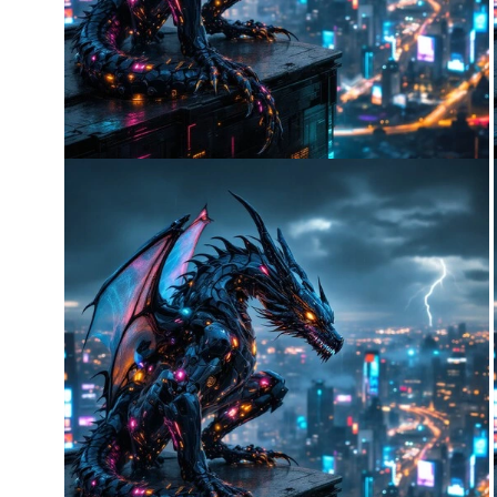
Open
media
2
in
modal