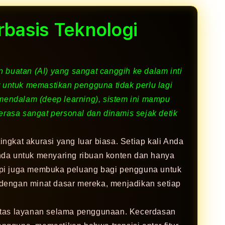
basis Teknologi
 buatan (AI) yang sangat canggih ke dalam inti
r untuk memastikan pengguna tidak perlu lagi
mendalam (deep learning), sistem ini mampu
terasa sangat personal dan dinamis sejak detik
gkat akurasi yang luar biasa. Setiap kali Anda
 Anda untuk menyaring ribuan konten dan hanya
tapi juga membuka peluang bagi pengguna untuk
dengan minat dasar mereka, menjadikan setiap
alitas layanan selama penggunaan. Kecerdasan