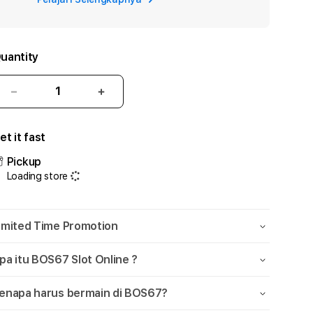
Care
uantity
Decrease
Increase
quantity
quantity
for
for
et it fast
BOS67
BOS67
🤖
🤖
Pickup
Pengalaman
Pengalaman
Loading store
Hiburan
Hiburan
Cerdas
Cerdas
Berbasis
Berbasis
imited Time Promotion
Teknologi
Teknologi
Rekomendasi
Rekomendasi
AI
AI
pa itu BOS67 Slot Online ?
enapa harus bermain di BOS67?